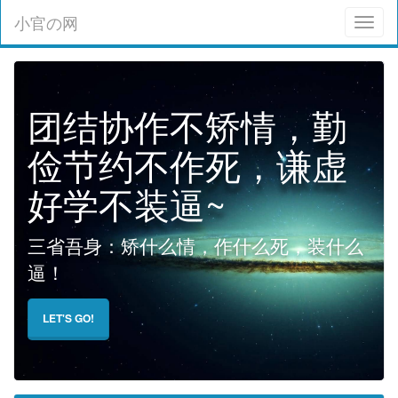
小官の网
Toggl
naviga
团结协作不矫情，勤
俭节约不作死，谦虚
好学不装逼~
三省吾身：矫什么情，作什么死，装什么
逼！
LET'S GO!