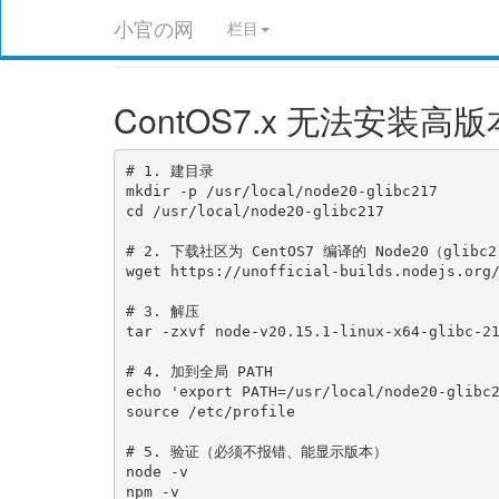
小官の网
栏目
ContOS7.x 无法安装高版
# 1. 建目录

mkdir -p /usr/local/node20-glibc217

cd /usr/local/node20-glibc217

# 2. 下载社区为 CentOS7 编译的 Node20（glibc2.
wget https://unofficial-builds.nodejs.org/
# 3. 解压

tar -zxvf node-v20.15.1-linux-x64-glibc-21
# 4. 加到全局 PATH

echo 'export PATH=/usr/local/node20-glibc2
source /etc/profile

# 5. 验证（必须不报错、能显示版本）

node -v

npm -v