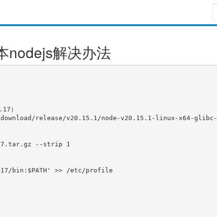
本nodejs解决办法
17）

download/release/v20.15.1/node-v20.15.1-linux-x64-glibc-
7.tar.gz --strip 1

17/bin:$PATH' >> /etc/profile
