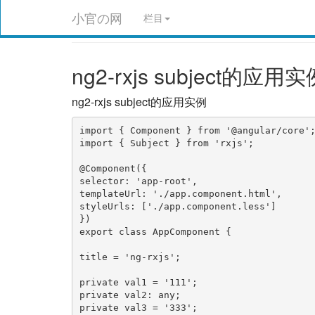
小官の网
栏目
ng2-rxjs subject的应用实
ng2-rxjs subject的应用实例
import { Component } from '@angular/core';
import { Subject } from 'rxjs';

@Component({

selector: 'app-root',

templateUrl: './app.component.html',

styleUrls: ['./app.component.less']

})

export class AppComponent {

title = 'ng-rxjs';

private val1 = '111';

private val2: any;

private val3 = '333';
