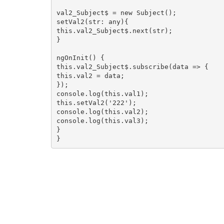
val2_Subject$ = new Subject();

setVal2(str: any){

this.val2_Subject$.next(str);

}

ngOnInit() {

this.val2_Subject$.subscribe(data => {

this.val2 = data;

});

console.log(this.val1);

this.setVal2('222');

console.log(this.val2);

console.log(this.val3);

}

}