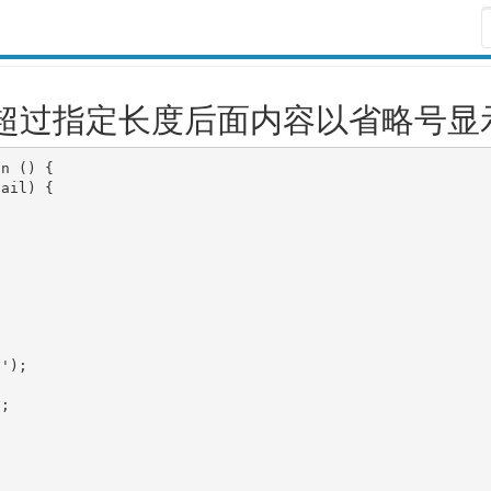
串长度超过指定长度后面内容以省略号显
n () {

ail) {



');

;
