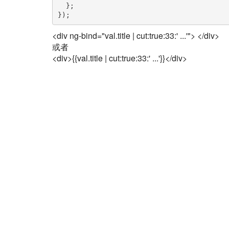
  };

});
<div ng-bind="val.title | cut:true:33:' ...'"> </div>
或者
<div>{{val.title | cut:true:33:' ...'}}</div>