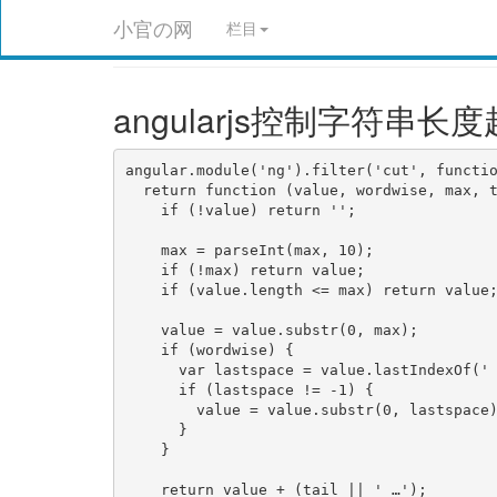
小官の网
栏目
angularjs控制字符
angular.module('ng').filter('cut', functio
  return function (value, wordwise, max, t
    if (!value) return '';

    max = parseInt(max, 10);

    if (!max) return value;

    if (value.length <= max) return value;
    value = value.substr(0, max);

    if (wordwise) {

      var lastspace = value.lastIndexOf(' 
      if (lastspace != -1) {

        value = value.substr(0, lastspace)
      }

    }

    return value + (tail || ' …');
