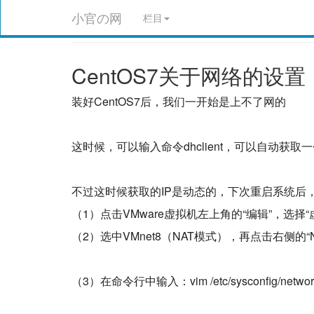
小官の网
栏目
CentOS7关于网络的设置
装好CentOS7后，我们一开始是上不了网的
这时候，可以输入命令dhclient，可以自动获取一个
不过这时候获取的IP是动态的，下次重启系统后
（1）点击VMware虚拟机左上角的“编辑”，选择
（2）选中VMnet8（NAT模式），再点击右侧的
（3）在命令行中输入：vim /etc/sysconfig/network-sc