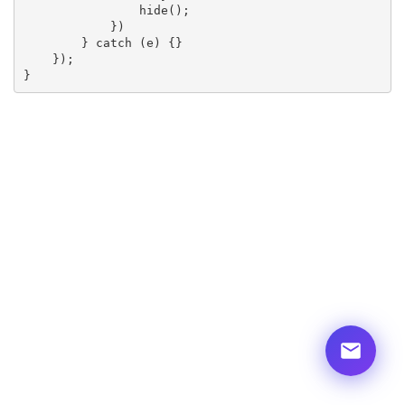
                hide();

            })

        } catch (e) {}

    });

}