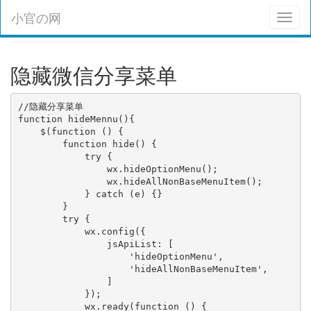
小官の网
Toggl
naviga
隐藏微信分享菜单
//隐藏分享菜单 

function hideMennu(){

    $(function () {

        function hide() {

            try {

                wx.hideOptionMenu();

                wx.hideAllNonBaseMenuItem();

            } catch (e) {}

        }

        try {

            wx.config({

                jsApiList: [

                    'hideOptionMenu',

                    'hideAllNonBaseMenuItem',

                ]

            });

            wx.ready(function () {
