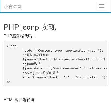
小官の网
Toggl
naviga
PHP jsonp 实现
PHP服务端代码：
<?php

	header('Content-type: application/json');

	//获取回调函数名

	$jsoncallback = htmlspecialchars($_REQUEST ['jsoncallback']);

	//json数据

	$json_data = '["customername1","customername2"]';

	//输出jsonp格式的数据

	echo $jsoncallback . "(" . $json_data . ")";

?>
HTML客户端代码: