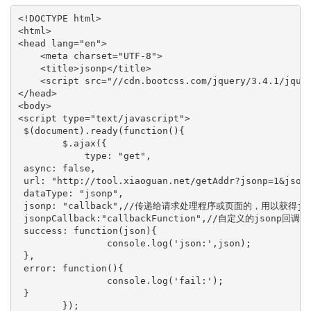
<!DOCTYPE html>

<html>

<head lang="en">

    <meta charset="UTF-8">

    <title>jsonp</title>

    <script src="//cdn.bootcss.com/jquery/3.4.1/jquer
</head>

<body>

<script type="text/javascript">

 $(document).ready(function(){

        $.ajax({

            type: "get",

 async: false,

 url: "http://tool.xiaoguan.net/getAddr?jsonp=1&jsonc
 dataType: "jsonp",

 jsonp: "callback",//传递给请求处理程序或页面的，用以获得js
 jsonpCallback:"callbackFunction",//自定义的js
 success: function(json){

                console.log('json:',json);

 },

 error: function(){

                console.log('fail:');

 }

        });
