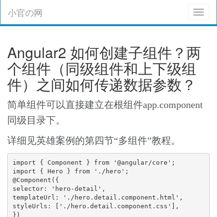
小官の网
Toggl
naviga
Angular2 如何创建子组件？两
个组件（同级组件和上下级组
件）之间如何传递数据参数？
简单组件可以直接建立在根组件app.component
同级目录下。
详细见英雄案例的第四节“多组件”教程。
import { Component } from '@angular/core';

import { Hero } from './hero';

@Component({

selector: 'hero-detail',

templateUrl: './hero.detail.component.html',

styleUrls: ['./hero.detail.component.css'],

})
