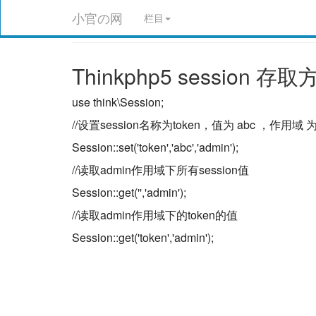
小官の网
栏目
Thinkphp5 session 存
use think\Session;
//设置session名称为token，值为 abc ，作用域 为 
Session::set('token','abc','admin');
//读取admin作用域下所有session值
Session::get('','admin');
//读取admin作用域下的token的值
Session::get('token','admin');