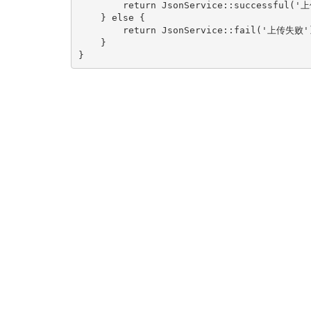
        return JsonService::successful('上
    } else {

        return JsonService::fail('上传失败')
    }

}