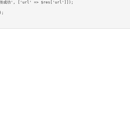
传成功', ['url' => $res['url']]);

;
