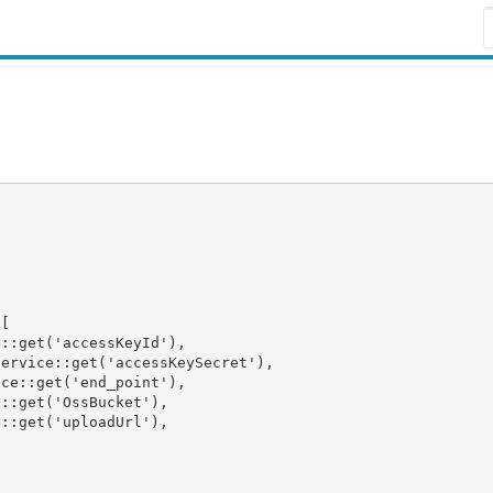
[

::get('accessKeyId'),

ervice::get('accessKeySecret'),

ce::get('end_point'),

::get('OssBucket'),

::get('uploadUrl'),
