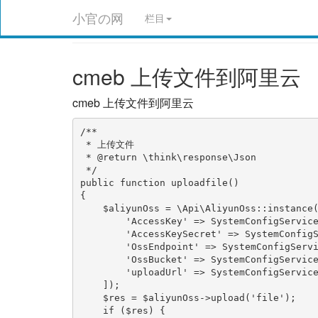
小官の网
栏目
cmeb 上传文件到阿里云
cmeb 上传文件到阿里云
/**

 * 上传文件

 * @return \think\response\Json

 */

public function uploadfile()

{

    $aliyunOss = \Api\AliyunOss::instance(
        'AccessKey' => SystemConfigService
        'AccessKeySecret' => SystemConfigS
        'OssEndpoint' => SystemConfigServi
        'OssBucket' => SystemConfigService
        'uploadUrl' => SystemConfigService
    ]);

    $res = $aliyunOss->upload('file');

    if ($res) {
