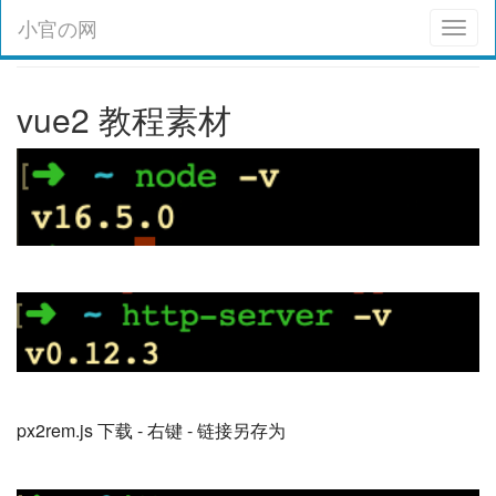
小官の网
Toggl
naviga
vue2 教程素材
px2rem.js 下载 - 右键 - 链接另存为