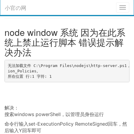
小官の网
Toggl
naviga
node window 系统 因为在此系
统上禁止运行脚本 错误提示解
决办法
无法加载文件 C:\Program Files\nodejs\http-server.ps1
ion_Policies。

所在位置 行:1 字符: 1
解决：
搜索windows powerShell，以管理员身份运行
命令行输入set-ExecutionPolicy RemoteSigned回车，然
后输入Y回车即可