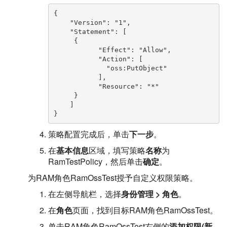
{

    "Version": "1",

    "Statement": [

     {

           "Effect": "Allow",

           "Action": [

             "oss:PutObject"

           ],

           "Resource": "*"

     }

    ]

}
策略配置完成后，单击
下一步
。
在
基本信息
区域，填写策略
名称
为
RamTestPolicy，然后单击
确定
。
为RAM角色RamOssTest授予自定义权限策略。
在左侧导航栏，选择
身份管理
>
角色
。
在
角色
页面，找到目标RAM角色RamOssTest。
单击RAM角色RamOssTest右侧的
添加权限(新