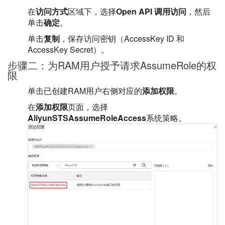
在
访问方式
区域下，选择
Open API 调用访问
，然后
单击
确定
。
单击
复制
，保存访问密钥（AccessKey ID 和
AccessKey Secret）。
步骤二：为RAM用户授予请求AssumeRole的权
限
单击已创建RAM用户右侧对应的
添加权限
。
在
添加权限
页面，选择
AliyunSTSAssumeRoleAccess
系统策略。