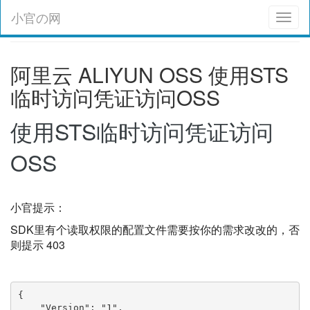
小官の网
Toggl
naviga
阿里云 ALIYUN OSS 使用STS
临时访问凭证访问OSS
使用STS临时访问凭证访问
OSS
小官提示：
SDK里有个读取权限的配置文件需要按你的需求改改的，否
则提示 403
{

    "Version": "1",
