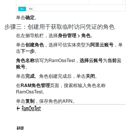
单击
确定
。
步骤三：创建用于获取临时访问凭证的角色
在左侧导航栏，选择
身份管理
>
角色
。
单击
创建角色
，选择可信实体类型为
阿里云账号
，单
击
下一步
。
角色名称
填写为RamOssTest，
选择云账号
为
当前云
账号
。
单击
完成
。角色创建完成后，单击
关闭
。
在
RAM角色管理
页面，搜索框输入角色名称
RamOssTest。
单击
复制
，保存角色的ARN。