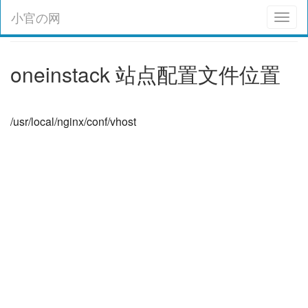
小官の网
Toggl
naviga
oneinstack 站点配置文件位置
/usr/local/nginx/conf/vhost