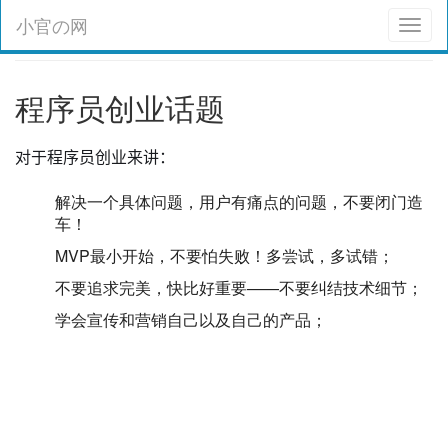
小官の网
Toggl
naviga
程序员创业话题
对于程序员创业来讲：
解决一个具体问题，用户有痛点的问题，不要闭门造
车！
MVP最小开始，不要怕失败！多尝试，多试错；
不要追求完美，快比好重要——不要纠结技术细节；
学会宣传和营销自己以及自己的产品；