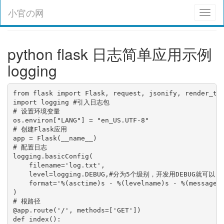
小官の网
Toggl
naviga
python flask 日志简单应用示例
logging
from flask import Flask, request, jsonify, render_tem
import logging #引入日志包

# 设置环境变量

os.environ["LANG"] = "en_US.UTF-8"

# 创建Flask应用

app = Flask(__name__)

# 配置日志

logging.basicConfig(

    filename='log.txt',

    level=logging.DEBUG,#分为5个级别，开发用DEBUG就可以

    format='%(asctime)s - %(levelname)s - %(message)s
)

# 根路径

@app.route('/', methods=['GET'])

def index():
