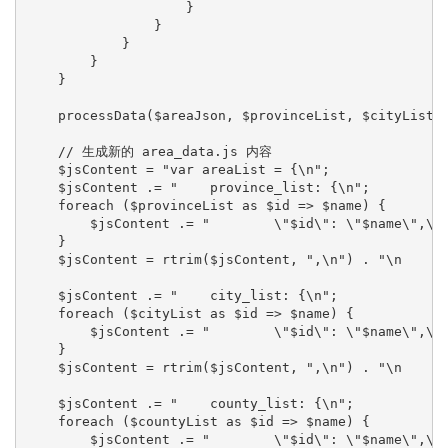
                    }

                }

            }

        }

    }

    processData($areaJson, $provinceList, $cityList, 
    // 生成新的 area_data.js 内容

    $jsContent = "var areaList = {\n";

    $jsContent .= "    province_list: {\n";

    foreach ($provinceList as $id => $name) {

        $jsContent .= "        \"$id\": \"$name\",\n"
    }

    $jsContent = rtrim($jsContent, ",\n") . "\n    },
    $jsContent .= "    city_list: {\n";

    foreach ($cityList as $id => $name) {

        $jsContent .= "        \"$id\": \"$name\",\n"
    }

    $jsContent = rtrim($jsContent, ",\n") . "\n    },
    $jsContent .= "    county_list: {\n";

    foreach ($countyList as $id => $name) {

        $jsContent .= "        \"$id\": \"$name\",\n"