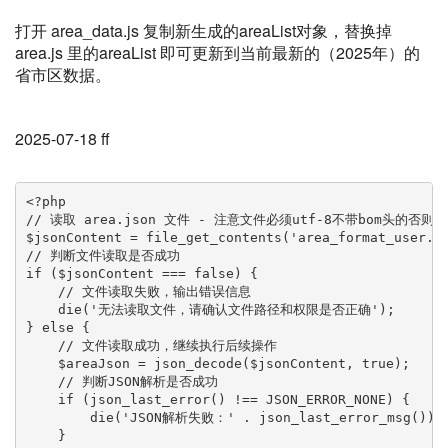
打开 area_data.js 复制新生成的areaList对象，替换掉
area.js 里的areaList 即可更新到当前最新的（2025年）的
省市区数据。
2025-07-18 ff
<?php

// 读取 area.json 文件 - 注意文件必须utf-8不带bom头的否则报
$jsonContent = file_get_contents('area_format_user.js
// 判断文件读取是否成功

if ($jsonContent === false) {

    // 文件读取失败，输出错误信息

    die('无法读取文件，请确认文件路径和权限是否正确');

} else {

    // 文件读取成功，继续执行后续操作

    $areaJson = json_decode($jsonContent, true);

    // 判断JSON解析是否成功

    if (json_last_error() !== JSON_ERROR_NONE) {

        die('JSON解析失败：' . json_last_error_msg());

    }
