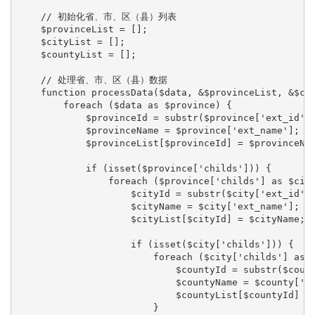
    // 初始化省、市、区（县）列表

    $provinceList = [];

    $cityList = [];

    $countyList = [];

    // 处理省、市、区（县）数据

    function processData($data, &$provinceList, &$cit
        foreach ($data as $province) {

            $provinceId = substr($province['ext_id'],
            $provinceName = $province['ext_name'];

            $provinceList[$provinceId] = $provinceNam
            if (isset($province['childs'])) {

                foreach ($province['childs'] as $city
                    $cityId = substr($city['ext_id'],
                    $cityName = $city['ext_name'];

                    $cityList[$cityId] = $cityName;

                    if (isset($city['childs'])) {

                        foreach ($city['childs'] as $
                            $countyId = substr($count
                            $countyName = $county['ex
                            $countyList[$countyId] = 
                        }
