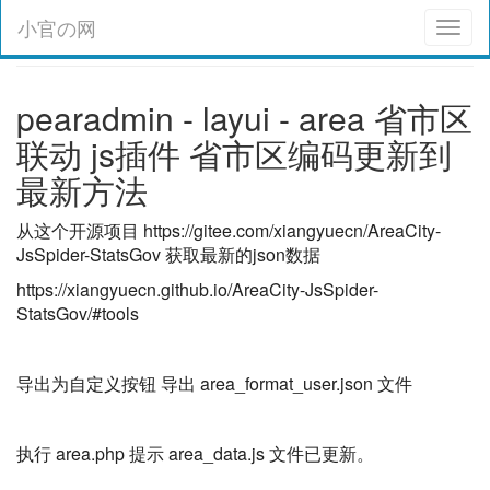
小官の网
Toggl
naviga
pearadmin - layui - area 省市区
联动 js插件 省市区编码更新到
最新方法
从这个开源项目 https://gitee.com/xiangyuecn/AreaCity-
JsSpider-StatsGov 获取最新的json数据
https://xiangyuecn.github.io/AreaCity-JsSpider-
StatsGov/#tools
导出为自定义按钮 导出 area_format_user.json 文件
执行 area.php 提示 area_data.js 文件已更新。