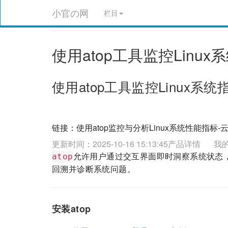
小官の网
栏目
使用atop工具监控Linux
使用atop工具监控Linux系统
链接：
使用atop监控与分析Linux系统性能指标-云服务器
更新时间：2025-10-16 15:13:45
产品详情
我
允许用户通过交互界面即时洞察系统状态
atop
回溯并诊断系统问题。
安装atop