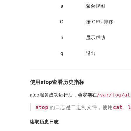
a
聚合视图
C
按 CPU 排序
h
显示帮助
q
退出
使用atop查看历史指标
atop服务成功运行后，会定期在
/var/log/at
的日志是二进制文件，使用
、
atop
cat
l
读取历史日志