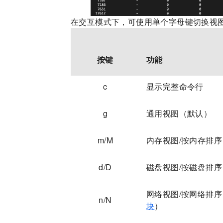
在交互模式下，可使用单个字母键切换视
按键
功能
c
显示完整命令行
g
通用视图（默认）
m/M
内存视图/按内存排序
d/D
磁盘视图/按磁盘排序
网络视图/按网络排
n/N
块
）